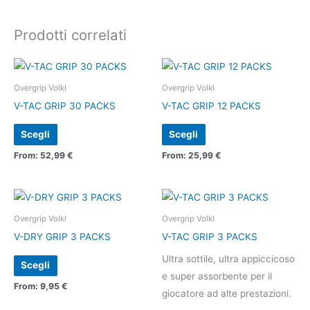
Prodotti correlati
Questo
Questo
prodotto
prodotto
Overgrip Volkl
Overgrip Volkl
ha
ha
V-TAC GRIP 30 PACKS
V-TAC GRIP 12 PACKS
più
più
Scegli
Scegli
varianti.
varianti.
Le
Le
From:
52,99
€
From:
25,99
€
opzioni
opzioni
possono
possono
Questo
Questo
essere
essere
prodotto
prodotto
Overgrip Volkl
Overgrip Volkl
scelte
scelte
ha
ha
V-DRY GRIP 3 PACKS
V-TAC GRIP 3 PACKS
nella
nella
più
più
pagina
pagina
Ultra sottile, ultra appiccicoso
Scegli
varianti.
varianti.
del
del
e super assorbente per il
Le
Le
From:
9,95
€
prodotto
prodotto
giocatore ad alte prestazioni.
opzioni
opzioni