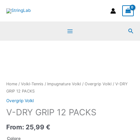
Vai
al
contenuto
Cer
V-
DRY
GRIP
12
PACKS
quantità
Home
/
Volkl-Tennis
/
Impugnature Volkl
/
Overgrip Volkl
/ V-DRY
GRIP 12 PACKS
Overgrip Volkl
V-DRY GRIP 12 PACKS
From:
25,99
€
Colore