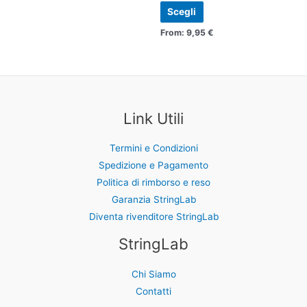
possono
possono
Scegli
essere
essere
From:
9,95
€
scelte
scelte
nella
nella
pagina
pagina
del
del
prodotto
prodotto
Link Utili
Termini e Condizioni
Spedizione e Pagamento
Politica di rimborso e reso
Garanzia StringLab
Diventa rivenditore StringLab
StringLab
Chi Siamo
Contatti