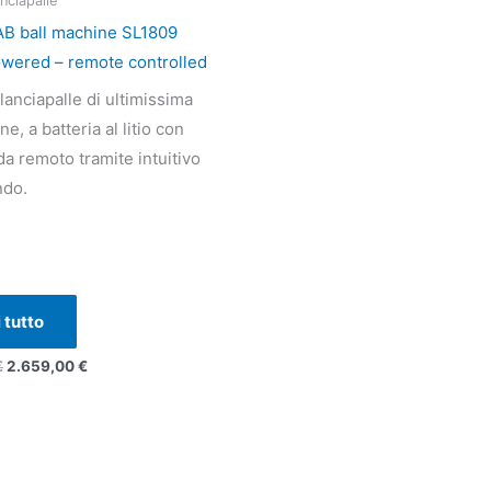
nciapalle
2.800,00 €.
2.659,00 €.
B ball machine SL1809
owered – remote controlled
anciapalle di ultimissima
e, a batteria al litio con
da remoto tramite intuitivo
ndo.
 tutto
€
2.659,00
€