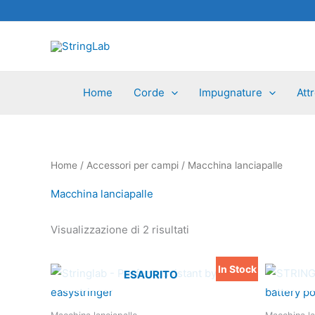
Vai
al
contenuto
Home
Corde
Impugnature
Att
Home
/
Accessori per campi
/ Macchina lanciapalle
Macchina lanciapalle
Visualizzazione di 2 risultati
In Stock
Il
Il
ESAURITO
prezzo
prezzo
originale
attuale
era:
è: