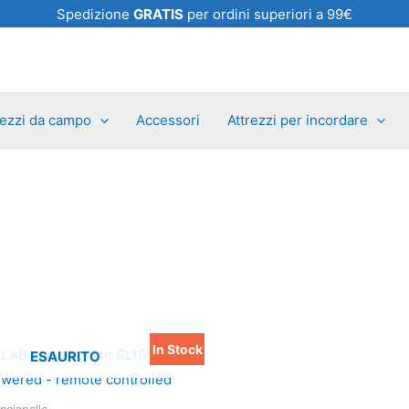
Spedizione
GRATIS
per ordini superiori a 99€
rezzi da campo
Accessori
Attrezzi per incordare
In Stock
Il
Il
ESAURITO
prezzo
prezzo
originale
attuale
era:
è: