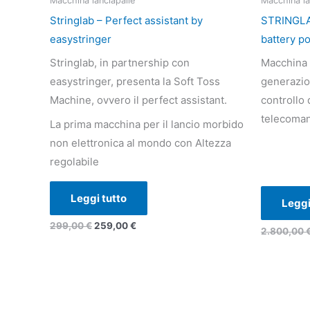
Macchina lanciapalle
Macchina la
299,00 €.
259,00 €.
Stringlab – Perfect assistant by
STRINGLA
easystringer
battery p
Stringlab, in partnership con
Macchina l
easystringer, presenta la Soft Toss
generazion
Machine, ovvero il perfect assistant.
controllo 
telecoma
La prima macchina per il lancio morbido
non elettronica al mondo con Altezza
regolabile
Leggi tutto
Leggi
299,00
€
259,00
€
2.800,00