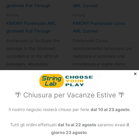
Kimony
Kimony
KIMONY Punteruolo AWL
KIMONY Punteruolo curvo
grommet Pull Through
AWL Curved
Punteruolo to facilitate the
Punteruolo Curvo,
passage in the Grommet
assolutamente necessario per
occluded or in the difficult
realizzare e terminare una
passages, absolutely
incordatura a regola d’arte.
necessary to realize and to
✕
Aggiungi al carrello
end a stringing in the rule of
26,90
€
art.
🌴 Chiusura per Vacanze Estive 🌴
Aggiungi al carrello
Il nostro negozio resterà chiuso per ferie
dal 10 al 23 agosto
.
28,90
€
Tutti gli ordini effettuati
dal 1o al 22 agosto
saranno evasi
il
giorno 23 agosto
.