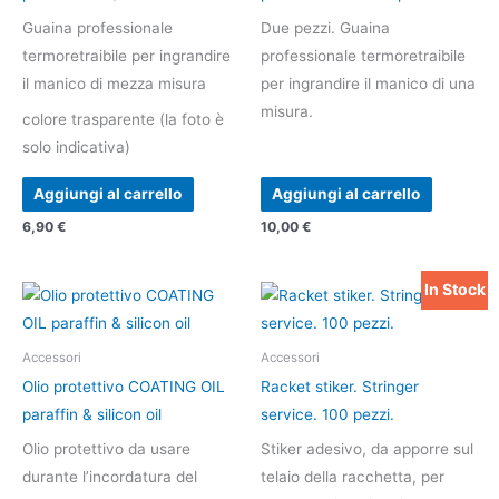
Guaina professionale
Due pezzi. Guaina
termoretraibile per ingrandire
professionale termoretraibile
il manico di mezza misura
per ingrandire il manico di una
misura.
colore trasparente (la foto è
solo indicativa)
Aggiungi al carrello
Aggiungi al carrello
6,90
€
10,00
€
In Stock
Il
Il
prezzo
prezzo
originale
attuale
era:
è:
Accessori
Accessori
8,00 €.
6,00 €.
Olio protettivo COATING OIL
Racket stiker. Stringer
paraffin & silicon oil
service. 100 pezzi.
Olio protettivo da usare
Stiker adesivo, da apporre sul
durante l’incordatura del
telaio della racchetta, per