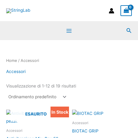
Vai
al
contenuto
Cer
Home
/ Accessori
Accessori
Visualizzazione di 1-12 di 19 risultati
In Stock
Il
Il
Questo
ESAURITO
prezzo
prezzo
prodotto
originale
attuale
Accessori
era:
è:
ha
BIOTAC GRIP
Accessori
30,00 €.
26,00 €.
più