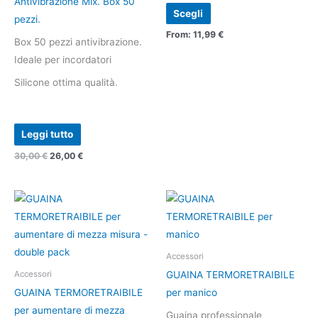
Antivibrazione Mix. Box 50
Scegli
varianti.
pezzi.
Le
From:
11,99
€
Box 50 pezzi antivibrazione.
opzioni
Ideale per incordatori
possono
Silicone ottima qualità.
essere
scelte
nella
Leggi tutto
pagina
del
30,00
€
26,00
€
prodotto
Accessori
GUAINA TERMORETRAIBILE
Accessori
GUAINA TERMORETRAIBILE
per manico
per aumentare di mezza
Guaina professionale