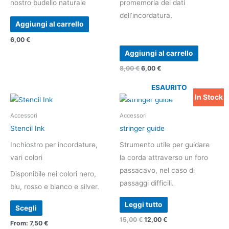
nostro budello naturale
promemoria dei dati
dell’incordatura.
Aggiungi al carrello
6,00
€
Aggiungi al carrello
8,00
€
6,00
€
ESAURITO
In Stock
Il
Il
Questo
prezzo
prezzo
prodotto
originale
attuale
Accessori
Accessori
era:
è:
ha
Stencil Ink
stringer guide
15,00 €.
12,00 €.
più
Inchiostro per incordature,
Strumento utile per guidare
varianti.
vari colori
la corda attraverso un foro
Le
passacavo, nel caso di
Disponibile nei colori nero,
opzioni
passaggi difficili.
blu, rosso e bianco e silver.
possono
essere
Leggi tutto
Scegli
scelte
15,00
€
12,00
€
From:
7,50
€
nella