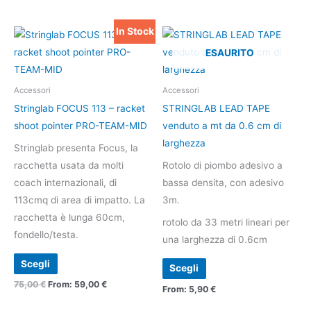
pagina
In Stock
del
Questo
Questo
prodotto
prodotto
prodotto
ESAURITO
ha
ha
più
più
Accessori
Accessori
varianti.
varianti.
Stringlab FOCUS 113 – racket
STRINGLAB LEAD TAPE
Le
Le
shoot pointer PRO-TEAM-MID
venduto a mt da 0.6 cm di
opzioni
opzioni
larghezza
Stringlab presenta Focus, la
possono
possono
racchetta usata da molti
Rotolo di piombo adesivo a
essere
essere
coach internazionali, di
bassa densita, con adesivo
scelte
scelte
113cmq di area di impatto. La
3m.
nella
nella
racchetta è lunga 60cm,
rotolo da 33 metri lineari per
pagina
pagina
fondello/testa.
una larghezza di 0.6cm
del
del
prodotto
prodotto
Scegli
Scegli
75,00
€
From:
59,00
€
From:
5,90
€