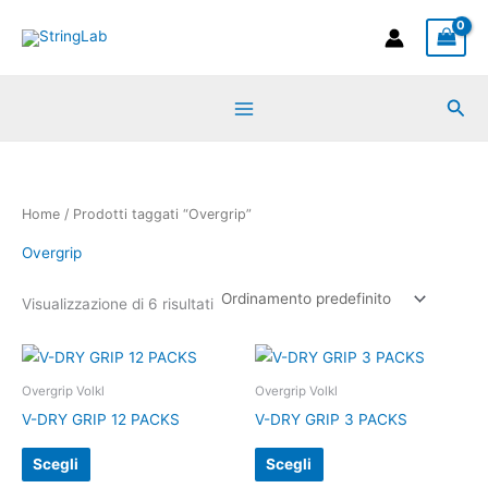
Vai
al
contenuto
Cer
Home
/ Prodotti taggati “Overgrip”
Overgrip
Visualizzazione di 6 risultati
Questo
Questo
prodotto
prodotto
Overgrip Volkl
Overgrip Volkl
ha
ha
V-DRY GRIP 12 PACKS
V-DRY GRIP 3 PACKS
più
più
Scegli
Scegli
varianti.
varianti.