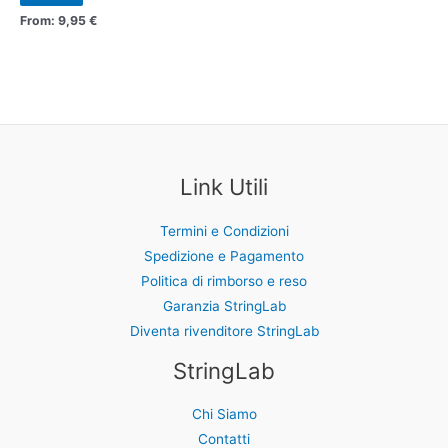
essere
essere
From:
9,95
€
scelte
scelte
nella
nella
pagina
pagina
del
del
prodotto
prodotto
Link Utili
Termini e Condizioni
Spedizione e Pagamento
Politica di rimborso e reso
Garanzia StringLab
Diventa rivenditore StringLab
StringLab
Chi Siamo
Contatti