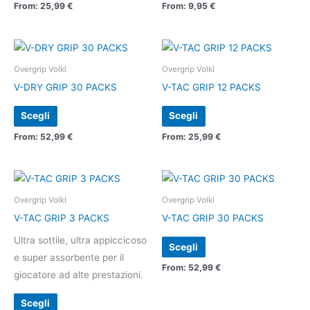
Le
Le
From:
25,99
€
From:
9,95
€
opzioni
opzioni
possono
possono
Questo
Questo
essere
essere
prodotto
prodotto
Overgrip Volkl
Overgrip Volkl
scelte
scelte
ha
ha
V-DRY GRIP 30 PACKS
V-TAC GRIP 12 PACKS
nella
nella
più
più
pagina
pagina
Scegli
Scegli
varianti.
varianti.
del
del
Le
Le
From:
52,99
€
From:
25,99
€
prodotto
prodotto
opzioni
opzioni
possono
possono
Questo
Questo
essere
essere
prodotto
prodotto
Overgrip Volkl
Overgrip Volkl
scelte
scelte
ha
ha
V-TAC GRIP 3 PACKS
V-TAC GRIP 30 PACKS
nella
nella
più
più
pagina
pagina
Ultra sottile, ultra appiccicoso
Scegli
varianti.
varianti.
del
del
e super assorbente per il
Le
Le
From:
52,99
€
prodotto
prodotto
giocatore ad alte prestazioni.
opzioni
opzioni
possono
possono
Scegli