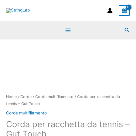
Vai
al
contenuto
Cer
Corda
per
racchetta
da
tennis
-
Gut
Touch
Home
/
Corde
/
Corde multifilamento
/ Corda per racchetta da
quantità
tennis – Gut Touch
Corde multifilamento
Corda per racchetta da tennis –
Gut Touch