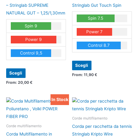
Le
Le
– Stringlab SUPREME
Stringlab Gut Touch Spin
opzioni
opzioni
NATURAL GUT – 1,25/1,30mm
Spin 7.5
possono
possono
Spin 9
essere
essere
Power 7
scelte
scelte
Power 9
nella
nella
Control 8.7
pagina
pagina
Control 9,5
del
del
prodotto
prodotto
Scegli
Scegli
From:
11,90
€
From:
20,00
€
In Stock
Questo
Questo
prodotto
prodotto
ha
ha
Corde multifilamento
più
più
Corda per racchetta da tennis
Corde multifilamento
varianti.
varianti.
Corda Multifilamento in
Stringlab Kripto Wire