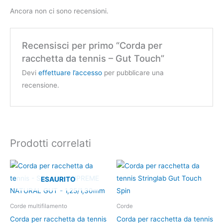
Ancora non ci sono recensioni.
Recensisci per primo “Corda per
racchetta da tennis – Gut Touch”
Devi
effettuare l’accesso
per pubblicare una
recensione.
Prodotti correlati
Questo
Questo
prodotto
prodotto
ESAURITO
ha
ha
più
più
Corde multifilamento
Corde
varianti.
varianti.
Corda per racchetta da tennis
Corda per racchetta da tennis