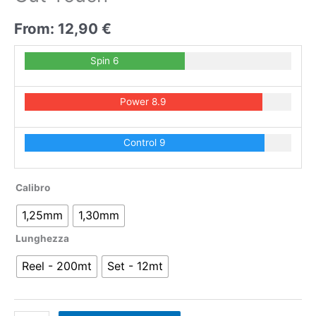
From:
12,90
€
Spin 6
Power 8.9
Control 9
Calibro
1,25mm
1,30mm
Lunghezza
Reel - 200mt
Set - 12mt