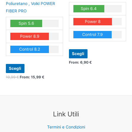
Le
Le
Poliuretano , Volkl POWER
Spin 6.4
opzioni
opzioni
FIBER PRO
possono
possono
Power 8
Spin 5.6
essere
essere
scelte
scelte
Control 7.9
Power 8.9
nella
nella
pagina
pagina
Control 8.2
del
del
Scegli
prodotto
prodotto
From:
6,90
€
Scegli
19,99
€
From:
15,99
€
Link Utili
Termini e Condizioni