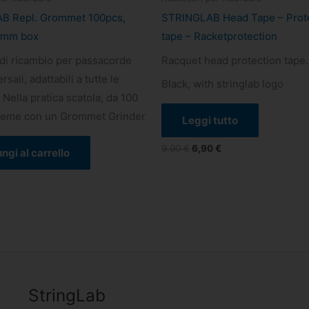
B Repl. Grommet 100pcs,
STRINGLAB Head Tape – Prot
0mm box
tape – Racketprotection
i ricambio per passacorde
Racquet head protection tape.
ersali, adattabili a tutte le
Black, with stringlab logo
 Nella pratica scatola, da 100
sieme con un Grommet Grinder
Leggi tutto
9,90
€
6,90
€
ngi al carrello
StringLab