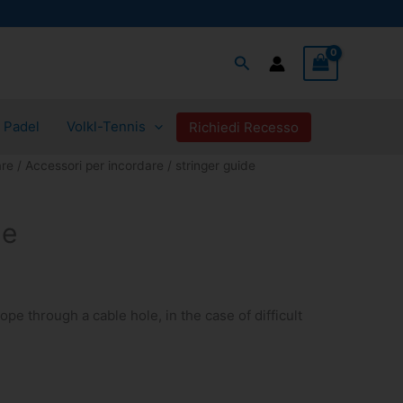
Cerca
Padel
Volkl-Tennis
Richiedi Recesso
are
/
Accessori per incordare
/ stringer guide
rezzo
de
ttuale
:
ope through a cable hole, in the case of difficult
2,00 €.