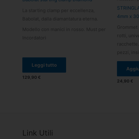
STRINGLA
La starting clamp per eccellenza,
4mm x 3
Babolat, dalla diamantatura eterna.
Grommet d
Modello con manici in rosso. Must per
rotti, univ
Incordatori
racchette.
pezzi, in
Leggi tutto
Aggiu
129,90
€
24,90
€
Link Utili