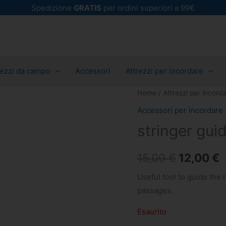
Spedizione
GRATIS
per ordini superiori a 99€
rezzi da campo
Accessori
Attrezzi per incordare
In Stock
Home
/
Attrezzi per incord
Il
Il
Accessori per incordare
prezzo
p
stringer gui
originale
a
15,00
€
12,00
€
era:
è
Useful tool to guide the r
15,00 €.
1
passages.
Esaurito