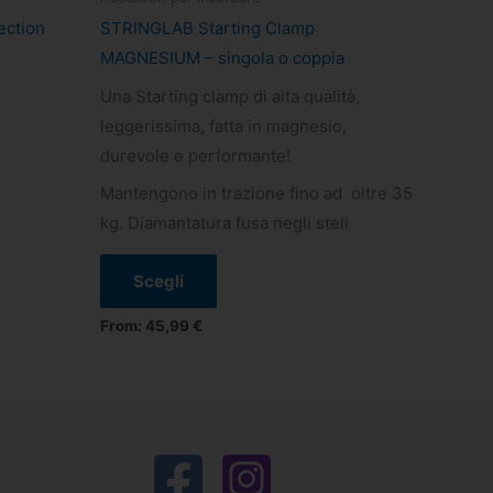
più
ection
STRINGLAB Starting Clamp
varianti.
MAGNESIUM – singola o coppia
Le
Una Starting clamp di alta qualità,
opzioni
leggerissima, fatta in magnesio,
possono
durevole e performante!
essere
Mantengono in trazione fino ad oltre 35
scelte
kg. Diamantatura fusa negli steli
nella
pagina
Scegli
del
prodotto
From:
45,99
€