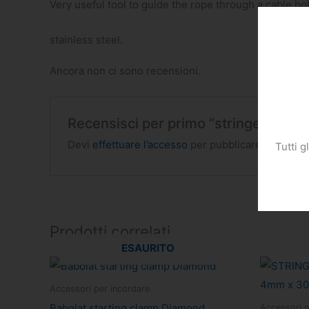
Very useful tool to guide the rope through a cable hol
stainless steel.
Ancora non ci sono recensioni.
Recensisci per primo “stringer guide
Devi
effettuare l’accesso
per pubblicare una rece
Tutti g
Prodotti correlati
ESAURITO
Accessori per incordare
Babolat starting clamp Diamond
Accessori p