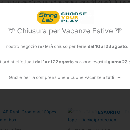
e, in the case of obstructed passages, especially useful in the 
🌴 Chiusura per Vacanze Estive 🌴
Il nostro negozio resterà chiuso per ferie
dal 10 al 23 agosto
.
”
nsione.
li ordini effettuati
dal 1o al 22 agosto
saranno evasi
il giorno 23
Grazie per la comprensione e buone vacanze a tutti! ☀️
Il
Il
ESAURITO
prezzo
prezzo
originale
attuale
era:
è:
er incordare
Accessori per incordare
9,90 €.
6,90 €.