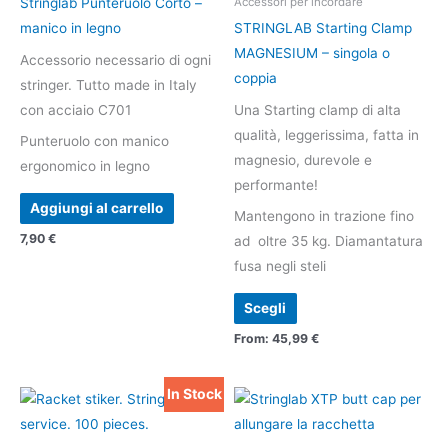
Stringlab Punteruolo Corto –
Accessori per incordare
varianti.
manico in legno
STRINGLAB Starting Clamp
Le
MAGNESIUM – singola o
Accessorio necessario di ogni
opzioni
coppia
stringer. Tutto made in Italy
possono
con acciaio C701
Una Starting clamp di alta
essere
qualità, leggerissima, fatta in
Punteruolo con manico
scelte
magnesio, durevole e
ergonomico in legno
nella
performante!
pagina
Aggiungi al carrello
Mantengono in trazione fino
del
7,90
€
ad oltre 35 kg. Diamantatura
prodotto
fusa negli steli
Scegli
From:
45,99
€
In Stock
Il
Il
Questo
prezzo
prezzo
prodotto
originale
attuale
era:
è:
ha