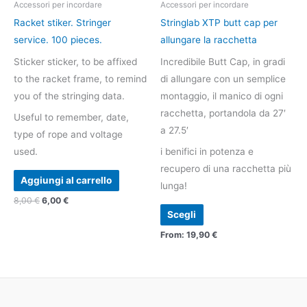
Accessori per incordare
Accessori per incordare
8,00 €.
6,00 €.
più
Racket stiker. Stringer
Stringlab XTP butt cap per
varianti.
service. 100 pieces.
allungare la racchetta
Le
Sticker sticker, to be affixed
Incredibile Butt Cap, in gradi
opzioni
to the racket frame, to remind
di allungare con un semplice
possono
you of the stringing data.
montaggio, il manico di ogni
essere
racchetta, portandola da 27′
Useful to remember, date,
scelte
a 27.5′
type of rope and voltage
nella
used.
i benifici in potenza e
pagina
recupero di una racchetta più
del
Aggiungi al carrello
lunga!
prodotto
8,00
€
6,00
€
Scegli
From:
19,90
€