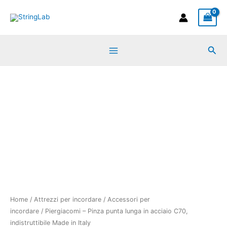
Vai
al
contenuto
Cer
Home
/
Attrezzi per incordare
/
Accessori per
incordare
/ Piergiacomi – Pinza punta lunga in acciaio C70,
indistruttibile Made in Italy