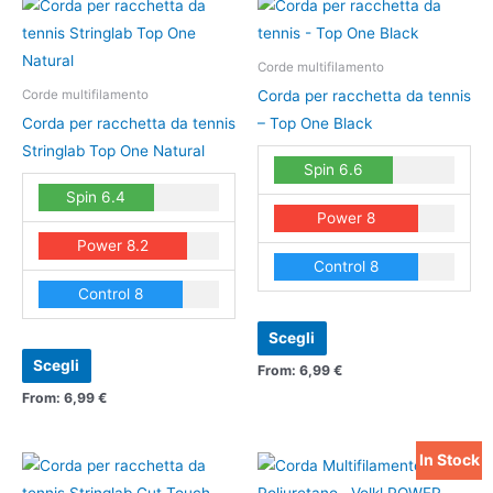
Questo
Questo
prodotto
prodotto
ha
ha
Corde multifilamento
più
più
Corda per racchetta da tennis
Corde multifilamento
varianti.
varianti.
Corda per racchetta da tennis
– Top One Black
Le
Le
Stringlab Top One Natural
Spin 6.6
opzioni
opzioni
Spin 6.4
possono
possono
Power 8
essere
essere
Power 8.2
scelte
scelte
Control 8
nella
nella
Control 8
pagina
pagina
del
del
Scegli
prodotto
prodotto
Scegli
From:
6,99
€
From:
6,99
€
In Stock
Questo
Questo
prodotto
prodotto