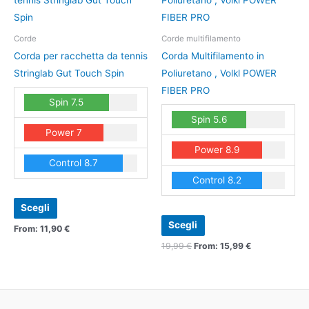
ha
ha
più
più
Corde
Corde multifilamento
varianti.
varianti.
Corda per racchetta da tennis
Corda Multifilamento in
Le
Le
Stringlab Gut Touch Spin
Poliuretano , Volkl POWER
opzioni
opzioni
FIBER PRO
Spin 7.5
possono
possono
Spin 5.6
essere
essere
Power 7
scelte
scelte
Power 8.9
nella
nella
Control 8.7
pagina
pagina
Control 8.2
del
del
prodotto
prodotto
Scegli
Scegli
From:
11,90
€
19,99
€
From:
15,99
€