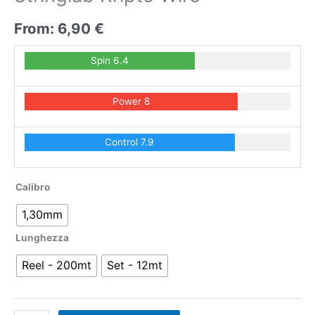
From:
6,90
€
Spin 6.4
Power 8
Control 7.9
Calibro
1,30mm
Lunghezza
Reel - 200mt
Set - 12mt