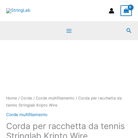
Vai
al
contenuto
Cer
Corda
per
racchetta
da
tennis
Stringlab
Kripto
Wire
Home
/
Corde
/
Corde multifilamento
/ Corda per racchetta da
quantità
tennis Stringlab Kripto Wire
Corde multifilamento
Corda per racchetta da tennis
Stringlab Kripto Wire