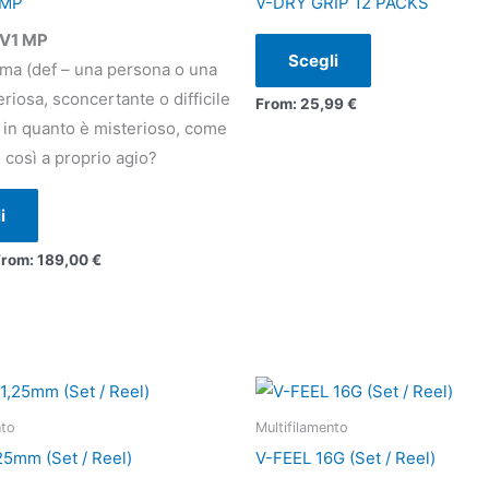
 MP
V-DRY GRIP 12 PACKS
più
più
 V1 MP
varianti.
varianti.
Scegli
ma (def – una persona o una
Le
Le
riosa, sconcertante o difficile
From:
25,99
€
opzioni
opzioni
) in quanto è misterioso, come
possono
possono
e così a proprio agio?
essere
essere
scelte
scelte
i
nella
nella
pagina
pagina
From:
189,00
€
del
del
prodotto
prodotto
Questo
Questo
prodotto
prodotto
nto
Multifilamento
ha
ha
25mm (Set / Reel)
V-FEEL 16G (Set / Reel)
più
più