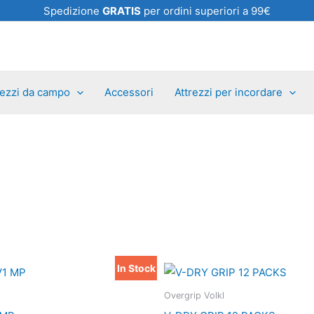
Spedizione
GRATIS
per ordini superiori a 99€
rezzi da campo
Accessori
Attrezzi per incordare
In Stock
Questo
Questo
prodotto
prodotto
Overgrip Volkl
ha
ha