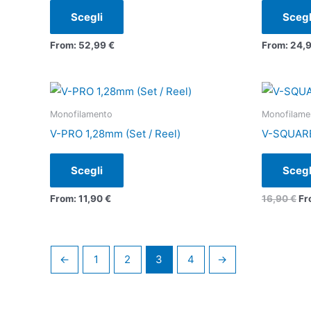
varianti.
Scegli
Scegl
Le
From:
52,99
€
From:
24,
opzioni
possono
essere
Questo
scelte
prodotto
Monofilamento
Monofilame
nella
ha
V-PRO 1,28mm (Set / Reel)
V-SQUARE 
pagina
più
del
varianti.
Scegli
Scegl
prodotto
Le
From:
11,90
€
16,90
€
Fr
opzioni
possono
essere
scelte
←
1
2
3
4
→
nella
pagina