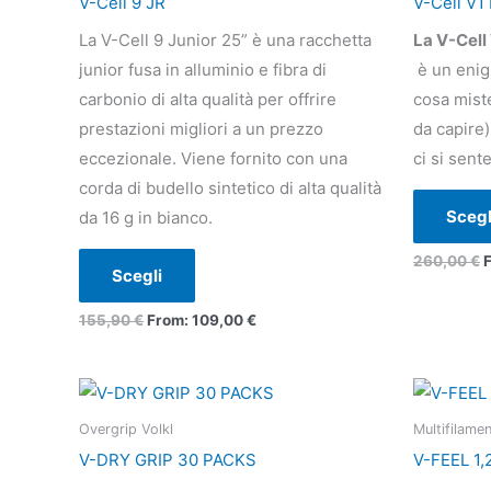
V-Cell 9 JR
V-Cell V1
più
La V-Cell 9 Junior 25” è una racchetta
La V-Cell
varianti.
junior fusa in alluminio e fibra di
è un enig
Le
carbonio di alta qualità per offrire
cosa miste
opzioni
prestazioni migliori a un prezzo
da capire
possono
eccezionale. Viene fornito con una
ci si sent
essere
corda di budello sintetico di alta qualità
scelte
Scegl
da 16 g in bianco.
nella
pagina
260,00
€
Scegli
del
prodotto
155,90
€
From:
109,00
€
Questo
prodotto
Overgrip Volkl
Multifilame
ha
V-DRY GRIP 30 PACKS
V-FEEL 1,
più