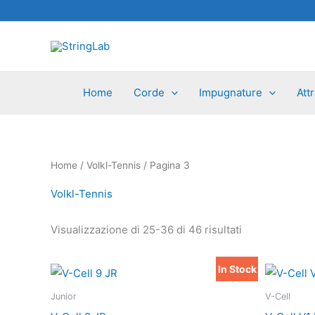
Vai
al
contenuto
Home
Corde
Impugnature
Att
Home
/
Volkl-Tennis
/ Pagina 3
Volkl-Tennis
Visualizzazione di 25-36 di 46 risultati
In Stock
Questo
prodotto
Junior
V-Cell
ha