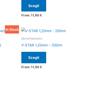
varianti.
Scegli
Le
From:
11,90
€
opzioni
possono
essere
In Stock
Questo
scelte
prodotto
Monofilamento
nella
ha
)
V-STAR 1,20mm – 200mt
pagina
più
del
varianti.
Scegli
prodotto
Le
From:
11,90
€
opzioni
possono
essere
scelte
nella
pagina