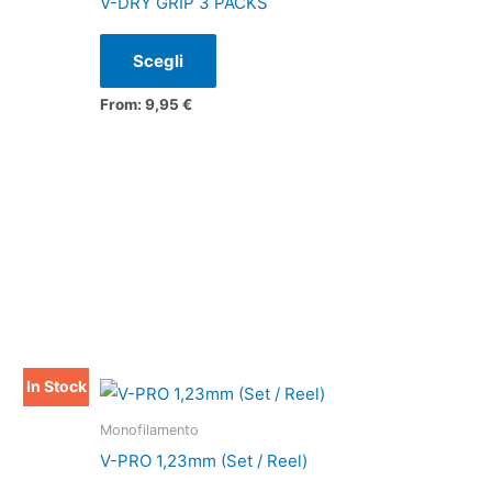
V-DRY GRIP 3 PACKS
più
varianti.
Scegli
Le
From:
9,95
€
opzioni
possono
essere
scelte
nella
pagina
del
prodotto
In Stock
Questo
prodotto
Monofilamento
ha
V-PRO 1,23mm (Set / Reel)
più