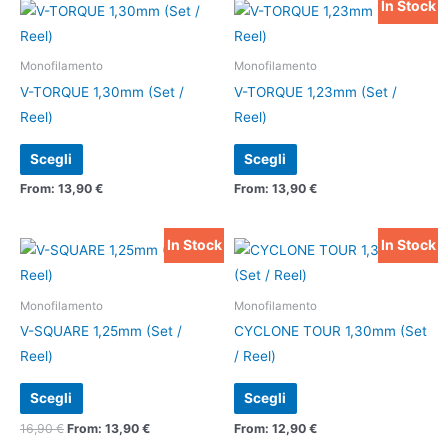
In Stock
Questo
Questo
prodotto
prodotto
ha
ha
Monofilamento
Monofilamento
più
più
V-TORQUE 1,30mm (Set /
V-TORQUE 1,23mm (Set /
varianti.
varianti.
Reel)
Reel)
Le
Le
Scegli
Scegli
opzioni
opzioni
possono
possono
From:
13,90
€
From:
13,90
€
essere
essere
scelte
scelte
In Stock
In Stock
Questo
Questo
nella
nella
prodotto
prodotto
pagina
pagina
ha
ha
Monofilamento
Monofilamento
del
del
più
più
V-SQUARE 1,25mm (Set /
CYCLONE TOUR 1,30mm (Set
prodotto
prodotto
varianti.
varianti.
Reel)
/ Reel)
Le
Le
Scegli
Scegli
opzioni
opzioni
possono
possono
16,90
€
From:
13,90
€
From:
12,90
€