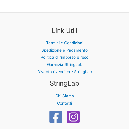
essere
essere
scelte
scelte
nella
nella
pagina
pagina
Link Utili
del
del
prodotto
prodotto
Termini e Condizioni
Spedizione e Pagamento
Politica di rimborso e reso
Garanzia StringLab
Diventa rivenditore StringLab
StringLab
Chi Siamo
Contatti