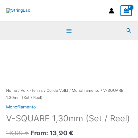
Vai
al
contenuto
Cer
In Stock
V-
SQUARE
1,30mm
(Set
/
Reel)
quantità
Home
/
Volkl-Tennis
/
Corde Volkl
/
Monofilamento
/ V-SQUARE
1,30mm (Set / Reel)
Monofilamento
V-SQUARE 1,30mm (Set / Reel)
16,90
€
From:
13,90
€