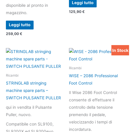
Leggi tutto
disponibile al pronto in
125,90
€
magazzino.
Leggi tutto
259,00
€
In Stock
Il
Il
prezzo
prezzo
originale
attuale
era:
è:
Ricambi
90,00 €.
70,00 €.
WISE – 2086 Professional
Ricambi
STRINGLAB stringing
Foot Control
machine spare parts –
Il Wise 2086 Foot Control
SWITCH PULSANTE PULLER
consente di effettuare il
qui in vendita il Pulsante
controllo della tensione
Puller, nuovo.
premendo il pedale,
velocizzando i tempi di
Compatibile con SL9100,
incordatura.
SL9200X ed SL9200evo