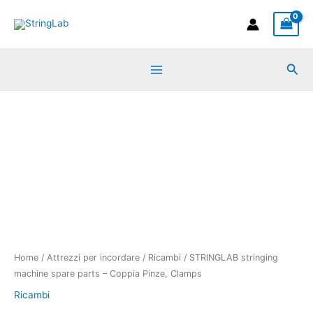
Vai
al
contenuto
Cer
Home
/
Attrezzi per incordare
/
Ricambi
/ STRINGLAB stringing
machine spare parts – Coppia Pinze, Clamps
Ricambi