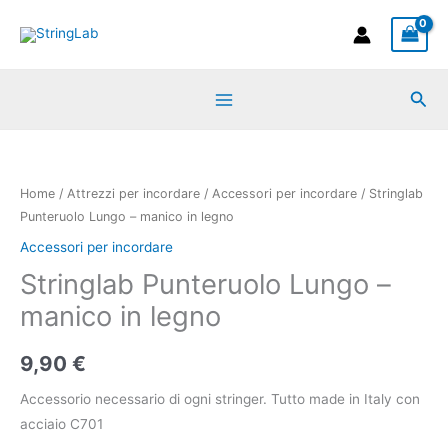
Vai
manico
al
in
contenuto
legno
Cer
quantità
Stringlab
Punteruolo
Lungo
Home
/
Attrezzi per incordare
/
Accessori per incordare
/ Stringlab
-
Punteruolo Lungo – manico in legno
manico
Accessori per incordare
in
Stringlab Punteruolo Lungo –
legno
manico in legno
quantità
9,90
€
Accessorio necessario di ogni stringer. Tutto made in Italy con
acciaio C701