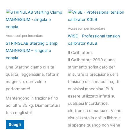
Questo
prodotto
ha
Accessori per incordare
più
WISE – Professional tension
Accessori per incordare
varianti.
STRINGLAB Starting Clamp
calibrator KGLB
Le
MAGNESIUM – singola o
Il Calibratore.
opzioni
coppia
Il Calibratore 2090 è uno
possono
Una Starting clamp di alta
strumento sofisticato per
essere
qualità, leggerissima, fatta in
misurare la precisione della
scelte
magnesio, durevole e
tensione della macchina, di
nella
performante!
qualsiasi macchina. Può
pagina
essere utilizzato infatti su
Mantengono in trazione fino
del
qualsiasi Incordatrice,
ad oltre 35 kg. Diamantatura
prodotto
elettronica o manuale. Viene
fusa negli steli
visualizzato in chili o libbre e
Scegli
si spegne quando non viene