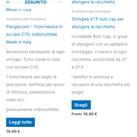
prodotto
ESAURITO
ha
Accessori per incordare
più
Stringlab XTP butt cap per
Accessori per incordare
varianti.
Piergiacomi – Tronchesina in
allungare la racchetta
Le
acciaio C70, indistruttibile
Incredibile Butt Cap, in gradi
opzioni
Made in Italy
di allungare con un semplice
possono
Accessorio necessario di ogni
montaggio, il manico di ogni
essere
stringer. Tutto made in Italy
racchetta, portandola da 27′
scelte
con acciaio C70
a 27.5′
nella
1 tronchesina per taglio di
i benifici in potenza e
pagina
precisione, perfetta per lavori
recupero di una racchetta più
del
di rifinitura, sistemazione
lunga!
prodotto
nodo ecc.
Scegli
praticamente indistruttibile
From:
19,90
€
Leggi tutto
19,90
€