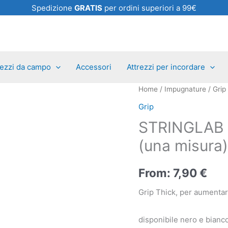
Spedizione
GRATIS
per ordini superiori a 99€
rezzi da campo
Accessori
Attrezzi per incordare
STRINGLAB
Home
/
Impugnature
/
Grip
GRIP
Grip
ULTRA
STRINGLAB 
-
(una misura)
THICK
2,80
From:
7,90
€
(una
misura)
Grip Thick, per aumentar
quantità
disponibile nero e bianc