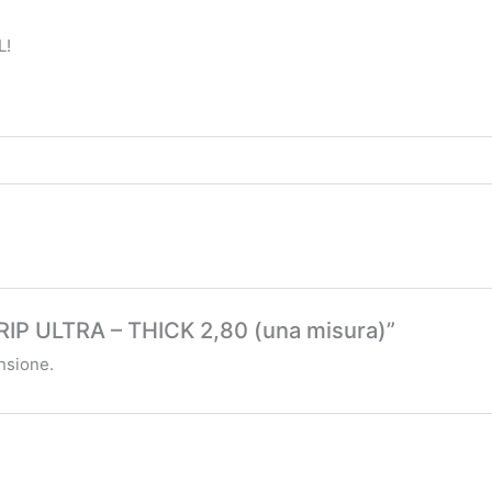
L!
IP ULTRA – THICK 2,80 (una misura)”
nsione.