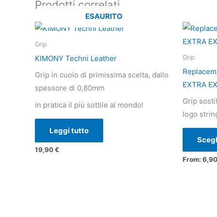
Prodotti correlati
ESAURITO
Grip
KIMONY Techni Leather
Grip
Replacem
Grip in cuoio di primissima scelta, dallo
EXTRA E
spessore di 0,80mm
Grip sosti
in pratica il più sottile al mondo!
logo strin
Leggi tutto
Scegl
19,90
€
From:
6,9