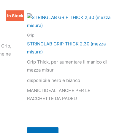
In Stock
Questo
prodotto
ha
Grip
più
STRINGLAB GRIP THICK 2,30 (mezza
 Grip,
varianti.
misura)
che ne
Le
Grip Thick, per aumentare il manico di
opzioni
mezza misur
possono
disponibile nero e bianco
essere
scelte
MANICI IDEALI ANCHE PER LE
nella
RACCHETTE DA PADEL!
pagina
del
prodotto