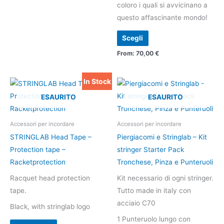
coloro i quali si avvicinano a
nella
questo affascinante mondo!
pagina
del
Scegli
prodotto
From:
70,00
€
In Stock
Il
Il
prezzo
prezzo
ESAURITO
ESAURITO
originale
attuale
era:
è:
9,90 €.
6,90 €.
Accessori per incordare
Accessori per incordare
STRINGLAB Head Tape –
Piergiacomi e Stringlab – Kit
Protection tape –
stringer Starter Pack
Racketprotection
Tronchese, Pinza e Punteruoli
Racquet head protection
Kit necessario di ogni stringer.
tape.
Tutto made in italy con
acciaio C70
Black, with stringlab logo
1 Punteruolo lungo con