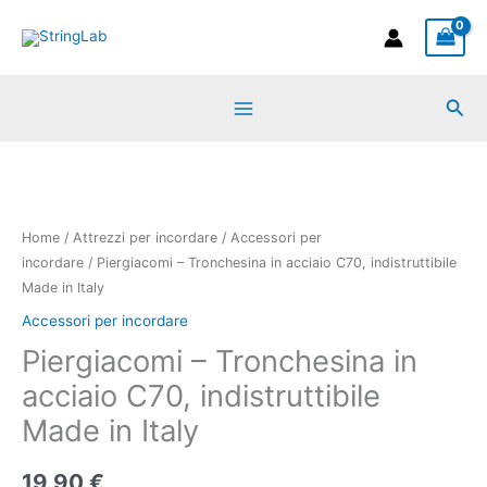
Vai
al
contenuto
Cer
Home
/
Attrezzi per incordare
/
Accessori per
incordare
/ Piergiacomi – Tronchesina in acciaio C70, indistruttibile
Made in Italy
Accessori per incordare
Piergiacomi – Tronchesina in
acciaio C70, indistruttibile
Made in Italy
19,90
€