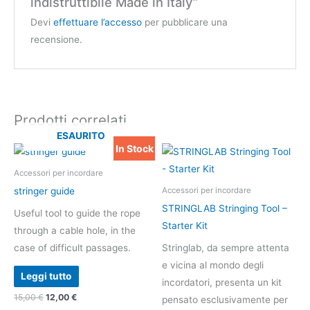
indistruttibile Made in Italy”
Devi
effettuare l’accesso
per pubblicare una
recensione.
Prodotti correlati
ESAURITO
In Stock
Il
Il
Questo
prezzo
prezzo
prodotto
originale
attuale
Accessori per incordare
era:
è:
ha
stringer guide
Accessori per incordare
15,00 €.
12,00 €.
più
STRINGLAB Stringing Tool –
Useful tool to guide the rope
varianti.
Starter Kit
through a cable hole, in the
Le
case of difficult passages.
Stringlab, da sempre attenta
opzioni
e vicina al mondo degli
possono
Leggi tutto
incordatori, presenta un kit
essere
15,00
€
12,00
€
pensato esclusivamente per
scelte