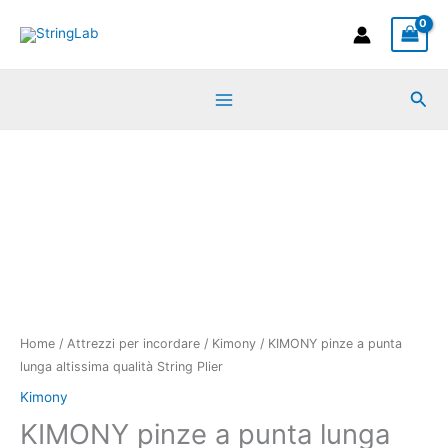
Vai
lunga
al
altissima
contenuto
qualità
Cer
String
Plier
KIMONY
quantità
pinze
a
punta
lunga
altissima
qualità
String
Plier
Home
/
Attrezzi per incordare
/
Kimony
/ KIMONY pinze a punta
quantità
lunga altissima qualità String Plier
Kimony
KIMONY pinze a punta lunga