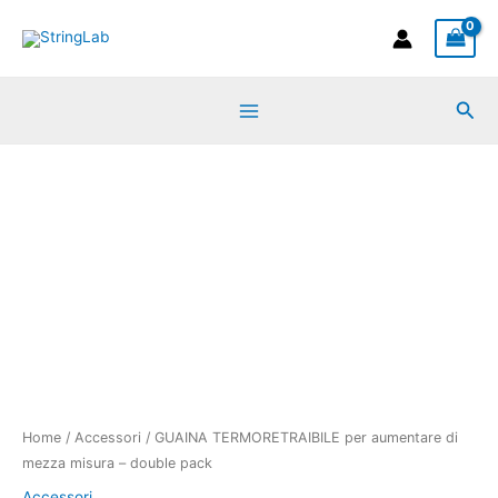
Vai
di
al
mezza
contenuto
misura
Cer
-
double
GUAINA
pack
TERMORETRAIBILE
quantità
per
aumentare
di
mezza
misura
-
double
pack
quantità
Home
/
Accessori
/ GUAINA TERMORETRAIBILE per aumentare di
mezza misura – double pack
Accessori