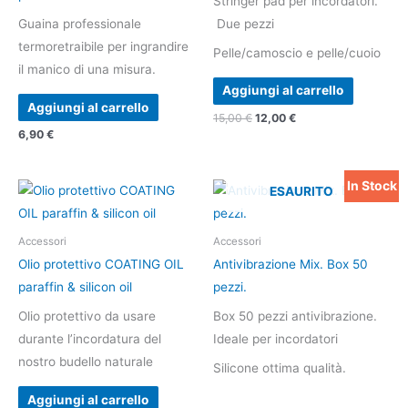
Stringer pad per incordatori.
Guaina professionale
Due pezzi
termoretraibile per ingrandire
Pelle/camoscio e pelle/cuoio
il manico di una misura.
Aggiungi al carrello
Aggiungi al carrello
15,00
€
12,00
€
6,90
€
In Stock
Il
Il
ESAURITO
prezzo
prezzo
originale
attuale
era:
è:
Accessori
Accessori
30,00 €.
26,00 €.
Olio protettivo COATING OIL
Antivibrazione Mix. Box 50
paraffin & silicon oil
pezzi.
Olio protettivo da usare
Box 50 pezzi antivibrazione.
durante l’incordatura del
Ideale per incordatori
nostro budello naturale
Silicone ottima qualità.
Aggiungi al carrello