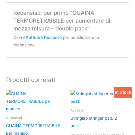
Recensisci per primo “GUAINA
TERMORETRAIBILE per aumentare di
mezza misura – double pack”
Devi
effettuare l’accesso
per pubblicare una
recensione.
Prodotti correlati
In Stock
Il
Il
prezzo
prezzo
originale
attuale
era:
è:
Accessori
15,00 €.
12,00 €.
Stringlab stringer pad. 2
Accessori
GUAINA TERMORETRAIBILE
pezzi.
per manico