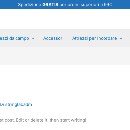
Spedizione
GRATIS
per ordini superiori a 99€
rezzi da campo
Accessori
Attrezzi per incordare
 Di
stringlabadm
 post. Edit or delete it, then start writing!