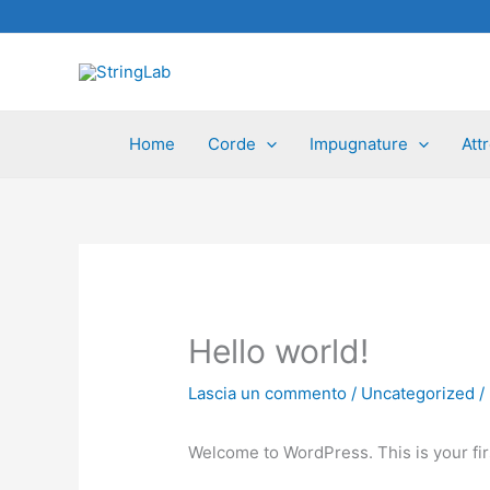
Vai
al
contenuto
Home
Corde
Impugnature
Att
Hello world!
Lascia un commento
/
Uncategorized
/
Welcome to WordPress. This is your first