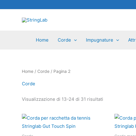
Vai
al
contenuto
Home
Corde
Impugnature
Att
Home
/
Corde
/ Pagina 2
Corde
Visualizzazione di 13-24 di 31 risultati
Questo
prodotto
ha