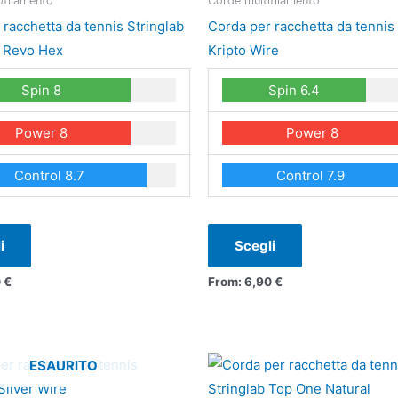
filamento
Corde multifilamento
più
più
 racchetta da tennis Stringlab
Corda per racchetta da tennis 
varianti.
varianti.
 Revo Hex
Kripto Wire
Le
Le
Spin 8
Spin 6.4
opzioni
opzioni
possono
possono
Power 8
Power 8
essere
essere
scelte
scelte
Control 8.7
Control 7.9
nella
nella
pagina
pagina
del
del
i
Scegli
prodotto
prodotto
0
€
From:
6,90
€
Questo
Questo
ESAURITO
prodotto
prodotto