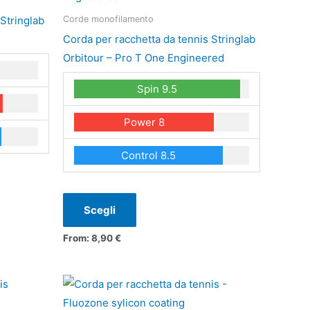
più
Stringlab
Corde monofilamento
varianti.
Corda per racchetta da tennis Stringlab
Le
Orbitour – Pro T One Engineered
opzioni
Spin 9.5
possono
essere
Power 8
scelte
nella
Control 8.5
pagina
del
prodotto
Scegli
From:
8,90
€
Questo
prodotto