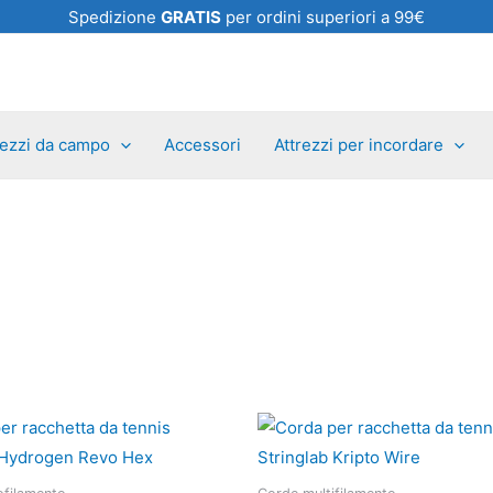
Spedizione
GRATIS
per ordini superiori a 99€
rezzi da campo
Accessori
Attrezzi per incordare
Questo
Questo
prodotto
prodotto
ha
ha