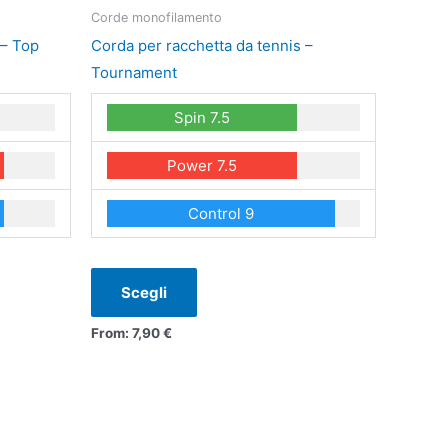
ha
Corde monofilamento
più
 – Top
Corda per racchetta da tennis –
varianti.
Tournament
Le
Spin 7.5
opzioni
possono
Power 7.5
essere
scelte
Control 9
nella
pagina
del
Scegli
prodotto
From:
7,90
€