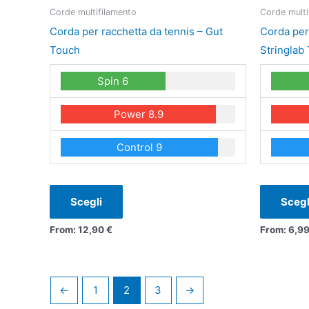
ha
Corde multifilamento
Corde multi
più
Corda per racchetta da tennis – Gut
Corda per
varianti.
Touch
Stringlab
Le
Spin 6
opzioni
possono
Power 8.9
essere
scelte
Control 9
nella
pagina
del
Scegli
Scegl
prodotto
From:
12,90
€
From:
6,9
←
1
2
3
→