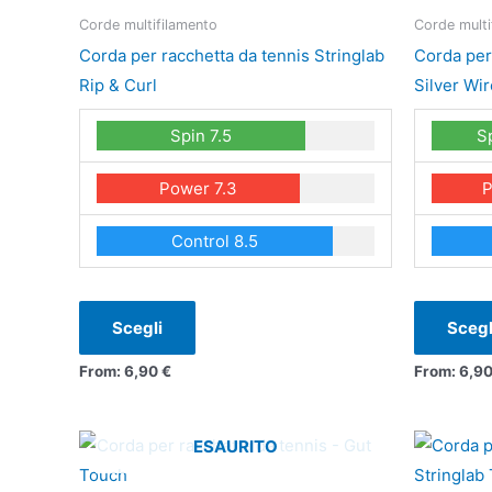
ha
Corde multifilamento
Corde multi
più
Corda per racchetta da tennis Stringlab
Corda per
varianti.
Rip & Curl
Silver Wir
Le
Spin 7.5
S
opzioni
possono
Power 7.3
P
essere
scelte
Control 8.5
nella
pagina
del
Scegli
Scegl
prodotto
From:
6,90
€
From:
6,9
Questo
ESAURITO
prodotto