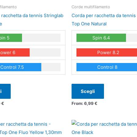
ha
ha
filamento
Corde multifilamento
più
più
 racchetta da tennis Stringlab
Corda per racchetta da tennis 
varianti.
varianti.
e
Top One Natural
Le
Le
pin 5
Spin 6.4
opzioni
opzioni
possono
possono
ower 6
Power 8.2
essere
essere
scelte
scelte
Control 7.5
Control 8
nella
nella
pagina
pagina
del
del
i
Scegli
prodotto
prodotto
0
€
From:
6,99
€
Questo
Questo
prodotto
prodotto