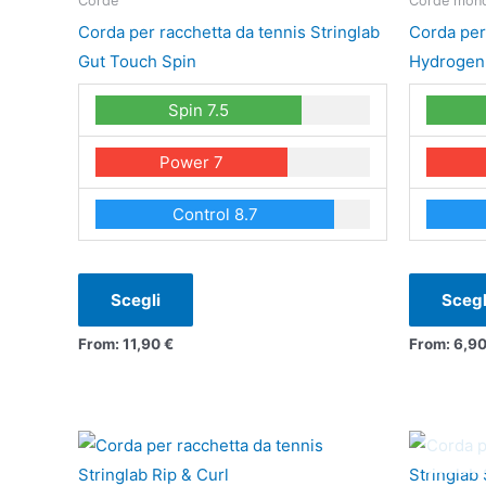
Corde
Corde mono
più
Corda per racchetta da tennis Stringlab
Corda per
varianti.
Gut Touch Spin
Hydrogen
Le
Spin 7.5
opzioni
possono
Power 7
essere
scelte
Control 8.7
nella
pagina
del
Scegli
Scegl
prodotto
From:
11,90
€
From:
6,9
Questo
prodotto