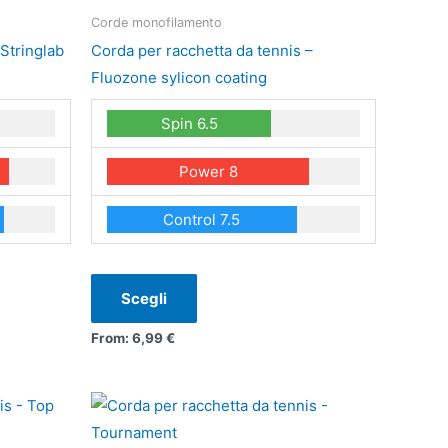
ha
Corde monofilamento
più
Stringlab
Corda per racchetta da tennis –
varianti.
Fluozone sylicon coating
Le
Spin 6.5
opzioni
possono
Power 8
essere
scelte
Control 7.5
nella
pagina
del
Scegli
prodotto
From:
6,99
€
Questo
prodotto