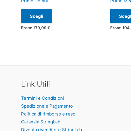
Primo Combi
Primo Me
più
varianti.
Scegli
Scegl
Le
From:
179,99
€
From:
194
opzioni
possono
essere
scelte
nella
pagina
del
Link Utili
prodotto
Termini e Condizioni
Spedizione e Pagamento
Politica di rimborso e reso
Garanzia StringLab
Diventa rivenditore StringLab