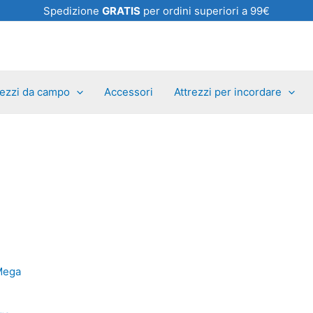
Spedizione
GRATIS
per ordini superiori a 99€
rezzi da campo
Accessori
Attrezzi per incordare
Questo
prodotto
s
ha