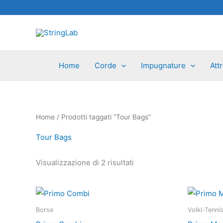
Vai
al
contenuto
Home
Corde
Impugnature
Att
Home
/ Prodotti taggati “Tour Bags”
Tour Bags
Visualizzazione di 2 risultati
Questo
prodotto
Borse
Volkl-Tenni
ha