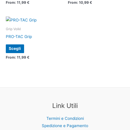
Le
Le
From:
11,99
€
From:
10,99
€
opzioni
opzioni
possono
possono
Questo
essere
essere
prodotto
Grip Volkl
scelte
scelte
ha
PRO-TAC Grip
nella
nella
più
pagina
pagina
Scegli
varianti.
del
del
Le
From:
11,99
€
prodotto
prodotto
opzioni
possono
essere
scelte
nella
pagina
Link Utili
del
prodotto
Termini e Condizioni
Spedizione e Pagamento