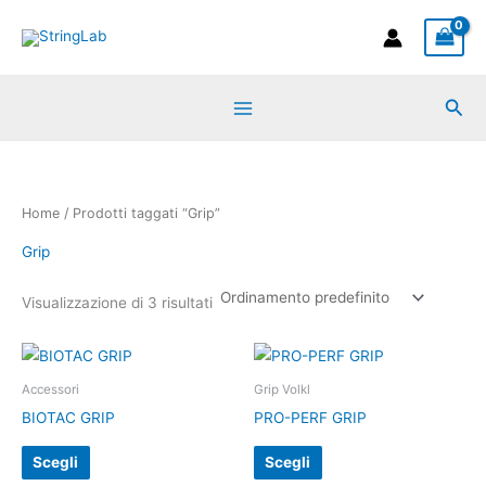
Vai
al
contenuto
Cer
Home
/ Prodotti taggati “Grip”
Grip
Visualizzazione di 3 risultati
Questo
Questo
prodotto
prodotto
Accessori
Grip Volkl
ha
ha
BIOTAC GRIP
PRO-PERF GRIP
più
più
Scegli
Scegli
varianti.
varianti.