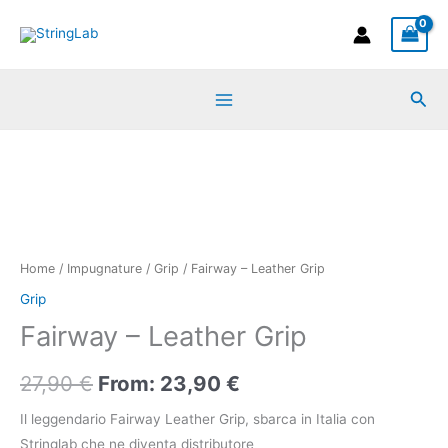
Vai
al
contenuto
Cer
In Stock
Fairway
-
Leather
Grip
quantità
Home
/
Impugnature
/
Grip
/ Fairway – Leather Grip
Grip
Fairway – Leather Grip
27,90
€
From:
23,90
€
Il leggendario Fairway Leather Grip, sbarca in Italia con
Stringlab che ne diventa distributore