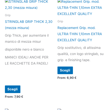
Questo
Questo
prodotto
prodotto
ha
ha
Grip
più
più
STRINGLAB GRIP THICK 2,30
Grip
varianti.
varianti.
(mezza misura)
Replacement Grip. mod.
Le
Le
ULTRA-THIN 1,10mm EXTRA
Grip Thick, per aumentare il
opzioni
opzioni
EXCELLENT QUALITY
manico di mezza misur
possono
possono
Grip sostitutivo, di altissima
disponibile nero e bianco
essere
essere
qualità, con logo stringlab, su
scelte
scelte
MANICI IDEALI ANCHE PER
grip e finishing tape.
nella
nella
LE RACCHETTE DA PADEL!
pagina
pagina
Scegli
del
del
From:
6,90
€
prodotto
prodotto
Scegli
From:
7,90
€