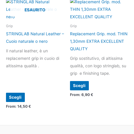
Questo
Questo
prodotto
prodotto
ESAURITO
ha
ha
più
più
Grip
Grip
varianti.
varianti.
STRINGLAB Natural Leather –
Replacement Grip. mod. THIN
Le
Le
Cuoio naturale o nero
1,30mm EXTRA EXCELLENT
opzioni
opzioni
QUALITY
Il natural leather, è un
possono
possono
replacement grip in cuoio di
Grip sostitutivo, di altissima
essere
essere
altissima qualità .
qualità, con logo stringlab, su
scelte
scelte
grip e finishing tape.
nella
nella
pagina
pagina
Scegli
del
del
From:
6,90
€
Scegli
prodotto
prodotto
From:
14,50
€